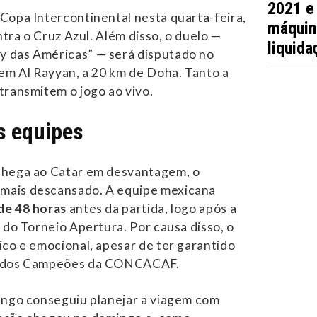
2021 e
Copa Intercontinental nesta quarta-feira,
máquin
ontra o Cruz Azul. Além disso, o duelo —
liquida
 das Américas” — será disputado no
 em Al Rayyan, a 20 km de Doha. Tanto a
transmitem o jogo ao vivo.
s equipes
chega ao Catar em desvantagem, o
mais descansado. A equipe mexicana
de 48
horas
antes da partida, logo após a
 do Torneio Apertura. Por causa disso, o
ico e emocional, apesar de ter garantido
a dos Campeões da CONCACAF.
engo conseguiu planejar a viagem com