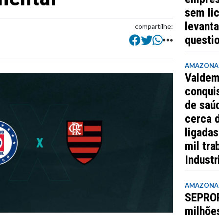
sem lic
levant
compartilhe:
questi
AMAZONA
Valdem
conquis
de saúd
cerca 
ligada
mil tra
Industr
AMAZONA
SEPROR
milhõe