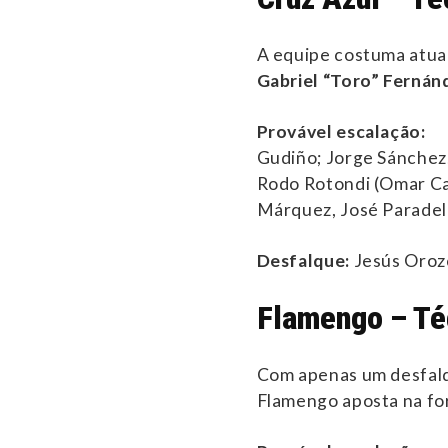
A equipe costuma atua
Gabriel “Toro” Fernán
Provável escalação:
Gudiño; Jorge Sánchez, 
Rodo Rotondi (Omar Ca
Márquez, José Paradel
Desfalque:
Jesús Oroz
Flamengo – Téc
Com apenas um desfalq
Flamengo aposta na fo