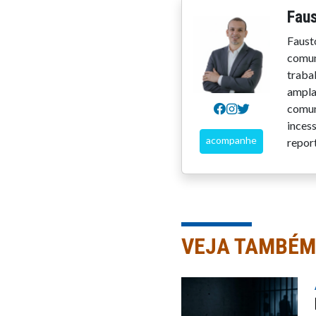
Faus
Faust
comun
trabal
ampla
comun
inces
acompanhe
repor
VEJA TAMBÉM