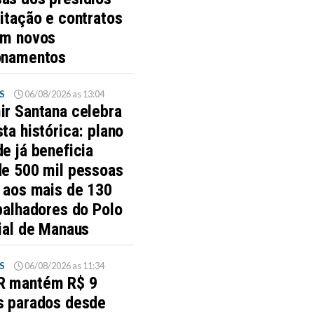
itação e contratos
am novos
onamentos
S
06/08/2026 as 13:04
ir Santana celebra
ta histórica: plano
e já beneficia
de 500 mil pessoas
s aos mais de 130
balhadores do Polo
ial de Manaus
S
06/08/2026 as 11:34
 mantém R$ 9
s parados desde