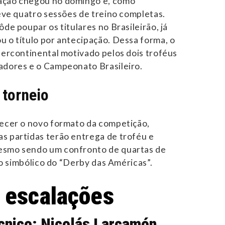
ação chegou no domingo e, como
teve quatro sessões de treino completas.
ôde poupar os titulares no Brasileirão, já
u o título por antecipação. Dessa forma, o
ntercontinental motivado pelos dois troféus
adores e o Campeonato Brasileiro.
 torneio
lecer o novo formato da competição,
s partidas terão entrega de troféu e
esmo sendo um confronto de quartas de
ulo simbólico do “Derby das Américas”.
 escalações
cnico: Nicolás Larcamón