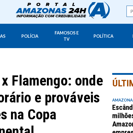
FAMOSOS E
AS
POLÍCIA
POLÍTICA
TV
 x Flamengo: onde
ÚLTI
horário e prováveis
AMAZONA
Escând
s na Copa
milhõe
Amazo
inental
empres