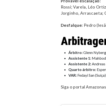
Provável escalação:
Rossi; Varela, Léo Ortiz
Jorginho, Arrascaeta; 
Desfalque:
Pedro (lesã
Arbitrag
Árbitro:
Glenn Nyberg 
Assistente 1:
Mahbod B
Assistente 2:
Andreas 
Quarto árbitro:
Espen
VAR:
Fedayi San (Suíça)
Siga o portal Amazonas