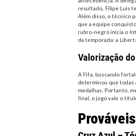
antecedência. A deleg
resultado, Filipe Luís 
Além disso, o técnico p
que a equipe conquisto
rubro-negro inicia o I
da temporada: a Libert
Valorização do
A Fifa, buscando forta
determinou que todas a
medalhas. Portanto, m
final, o jogo vale o tít
Prováveis
Cruz Azul – Té