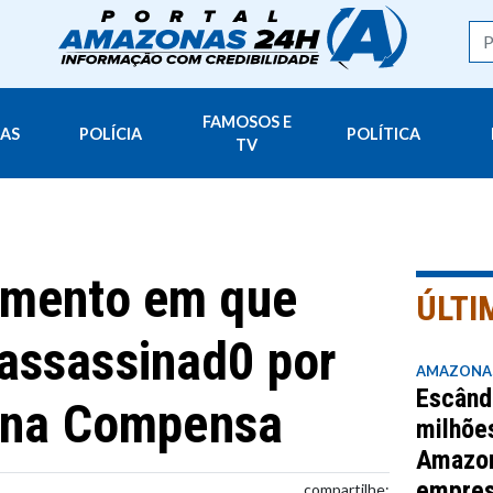
FAMOSOS E
AS
POLÍCIA
POLÍTICA
TV
omento em que
ÚLTI
assassinad0 por
AMAZONA
Escând
o na Compensa
milhõe
Amazo
empres
compartilhe: