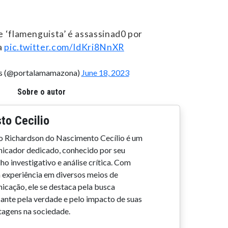
 ‘flamenguista’ é assassinad0 por
a
pic.twitter.com/IdKri8NnXR
as (@portalamamazona)
June 18, 2023
Sobre o autor
to Cecilio
o Richardson do Nascimento Cecílio é um
icador dedicado, conhecido por seu
ho investigativo e análise crítica. Com
 experiência em diversos meios de
icação, ele se destaca pela busca
sante pela verdade e pelo impacto de suas
tagens na sociedade.