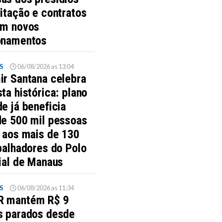
itação e contratos
am novos
onamentos
S
06/08/2026 as 13:04
ir Santana celebra
ta histórica: plano
e já beneficia
de 500 mil pessoas
s aos mais de 130
balhadores do Polo
ial de Manaus
S
06/08/2026 as 11:34
 mantém R$ 9
s parados desde