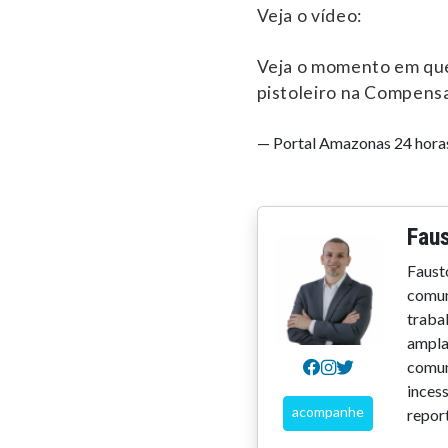
Veja o vídeo:
Veja o momento em que
pistoleiro na Compens
— Portal Amazonas 24 hor
Faus
Faust
comun
trabal
ampla
comun
inces
acompanhe
repor