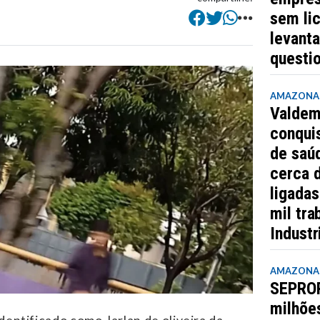
sem lic
levant
questi
AMAZONA
Valdem
conquis
de saúd
cerca 
ligada
mil tra
Industr
AMAZONA
SEPROR
milhõe