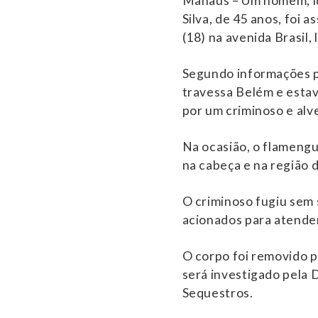
Manaus – Um homem, ide
Silva, de 45 anos, foi 
(18) na avenida Brasil
Segundo informações p
travessa Belém e esta
por um criminoso e alve
Na ocasião, o flamengui
na cabeça e na região da
O criminoso fugiu sem s
acionados para atender 
O corpo foi removido p
será investigado pela 
Sequestros.