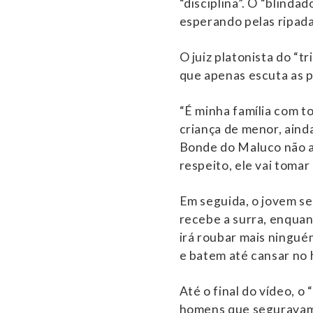
“disciplina”. O “blind
esperando pelas ripada
O juiz platonista do “
que apenas escuta as 
“É minha família com t
criança de menor, ainda
Bonde do Maluco não ap
respeito, ele vai tomar 
Em seguida, o jovem se
recebe a surra, enqua
irá roubar mais ningué
e batem até cansar no
Até o final do vídeo, o
homens que seguravam 