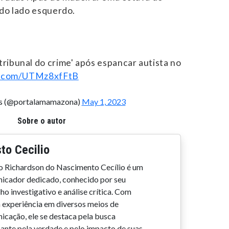
 do lado esquerdo.
ribunal do crime' após espancar autista no
er.com/UTMz8xfFtB
as (@portalamamazona)
May 1, 2023
Sobre o autor
to Cecilio
o Richardson do Nascimento Cecílio é um
icador dedicado, conhecido por seu
ho investigativo e análise crítica. Com
 experiência em diversos meios de
icação, ele se destaca pela busca
sante pela verdade e pelo impacto de suas