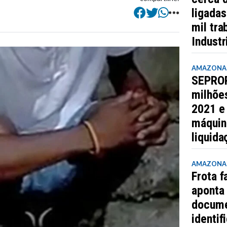
ligada
mil tra
Industr
AMAZONA
SEPROR
milhõe
2021 e
máquin
liquida
AMAZONA
Frota 
aponta
docume
identif