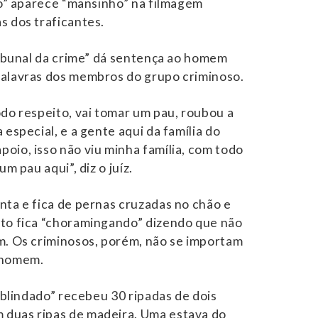
ado” aparece “mansinho” na filmagem
s dos traficantes.
tribunal da crime” dá sentença ao homem
palavras dos membros do grupo criminoso.
odo respeito, vai tomar um pau, roubou a
 especial, e a gente aqui da família do
oio, isso não viu minha família, com todo
um pau aqui”, diz o juíz.
nta e fica de pernas cruzadas no chão e
nto fica “choramingando” dizendo que não
m. Os criminosos, porém, não se importam
 homem.
 “blindado” recebeu 30 ripadas de dois
duas ripas de madeira. Uma estava do