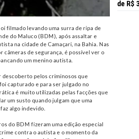
de R$ 
foi filmado levando uma surra de ripa de
de do Maluco (BDM), após assaltar e
ista na cidade de Camaçari, na Bahia. Nas
r câmeras de segurança, é possível ver o
ancando um menino autista.
er descoberto pelos criminosos que
foi capturado e para ser julgado no
prática é muito utilizadas pelas facções que
 dar um susto quando julgam que uma
az algo indevido.
os do BDM fizeram uma edição especial
crime contra o autista e o momento da