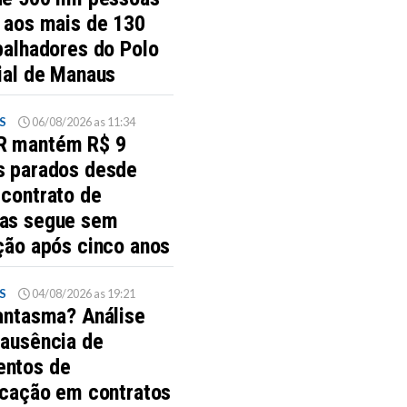
s aos mais de 130
balhadores do Polo
ial de Manaus
S
06/08/2026 as 11:34
 mantém R$ 9
s parados desde
 contrato de
as segue sem
ção após cinco anos
S
04/08/2026 as 19:21
fantasma? Análise
 ausência de
ntos de
icação em contratos