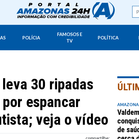
FAMOSOS E
AS
POLÍCIA
POLÍTICA
TV
 leva 30 ripadas
ÚLTI
 por espancar
AMAZONA
Valdem
tista; veja o vídeo
conquis
de saúd
cerca 
compartilhe: