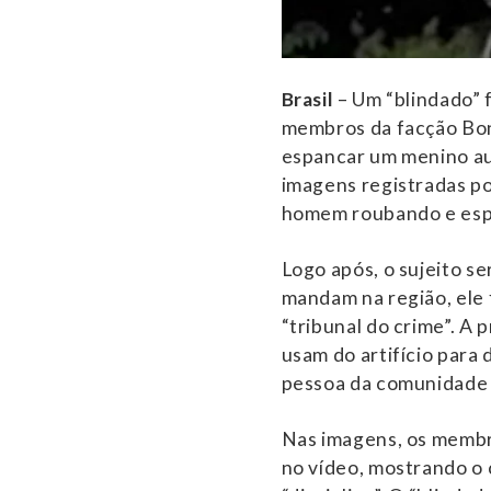
Brasil
– Um “blindado” 
membros da facção Bon
espancar um menino aut
imagens registradas po
homem roubando e esp
Logo após, o sujeito s
mandam na região, ele 
“tribunal do crime”. A 
usam do artifício para
pessoa da comunidade f
Nas imagens, os membr
no vídeo, mostrando o 