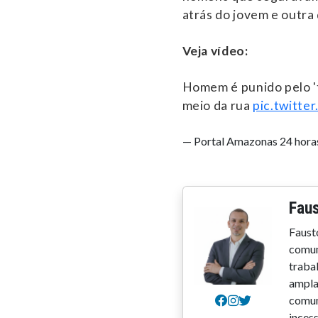
atrás do jovem e outra
Veja vídeo:
Homem é punido pelo 't
meio da rua
pic.twitt
— Portal Amazonas 24 hor
Faus
Faust
comun
trabal
ampla
comun
inces