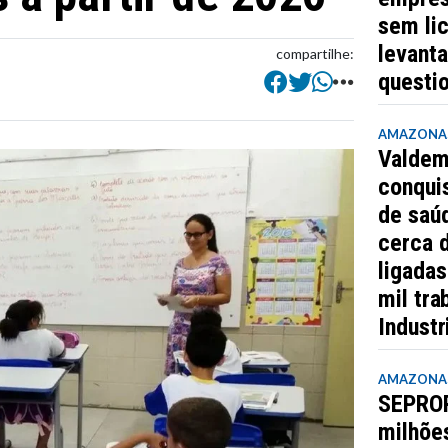
sem lic
levant
compartilhe:
questi
AMAZONA
Valdem
conquis
de saúd
cerca 
ligada
mil tra
Industr
AMAZONA
SEPROR
milhõe