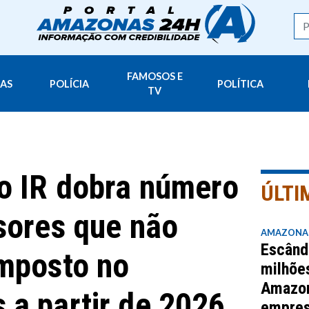
FAMOSOS E
AS
POLÍCIA
POLÍTICA
TV
o IR dobra número
ÚLTI
sores que não
AMAZONA
Escând
mposto no
milhõe
Amazo
a partir de 2026
empres