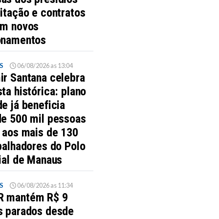
itação e contratos
am novos
onamentos
S
06/08/2026 as 13:04
ir Santana celebra
ta histórica: plano
e já beneficia
de 500 mil pessoas
s aos mais de 130
balhadores do Polo
ial de Manaus
S
06/08/2026 as 11:34
 mantém R$ 9
s parados desde