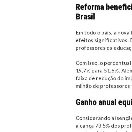
Reforma benefici
Brasil
Em todo o país, a nov
efeitos significativos.
professores da educaçã
Com isso, o percentual
19,7% para 51,6%. Além
faixa de redução do i
milhão de professores 
Ganho anual equi
Considerando a isenção
alcança 73,5% dos prof