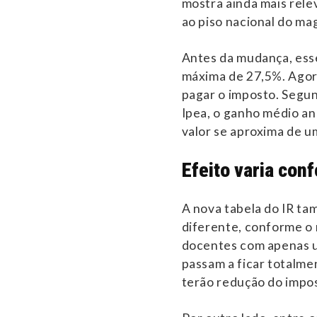
mostra ainda mais rele
ao piso nacional do ma
Antes da mudança, esse
máxima de 27,5%. Agora
pagar o imposto. Segu
Ipea, o ganho médio an
valor se aproxima de um
Efeito varia con
A nova tabela do IR ta
diferente, conforme o 
docentes com apenas u
passam a ficar totalme
terão redução do impos