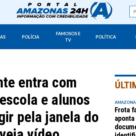
FAMOSOS E
AS
POLÍCIA
POLÍTICA
TV
te entra com
ÚLTI
escola e alunos
AMAZONA
Frota 
ir pela janela do
aponta
docume
 veja vídeo
identif