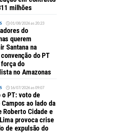
311 milhões
S
01/08/2026 as 20:23
hadores do
nas querem
ir Santana na
 convenção do PT
 força do
alista no Amazonas
S
16/07/2026 as 09:07
 o PT: voto de
o Campos ao lado da
e Roberto Cidade e
 Lima provoca crise
do de expulsão do