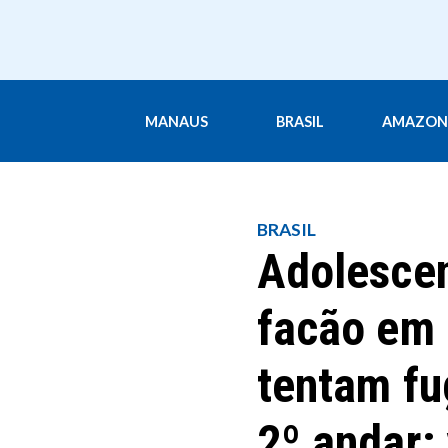
MANAUS
BRASIL
AMAZON
BRASIL
Adolescen
facão em 
tentam fug
2º andar;