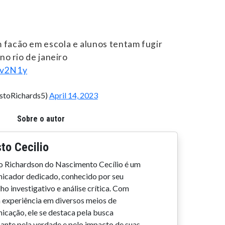
 facão em escola e alunos tentam fugir
no rio de janeiro
kv2N1y
stoRichards5)
April 14, 2023
Sobre o autor
to Cecilio
o Richardson do Nascimento Cecílio é um
icador dedicado, conhecido por seu
ho investigativo e análise crítica. Com
 experiência em diversos meios de
icação, ele se destaca pela busca
sante pela verdade e pelo impacto de suas