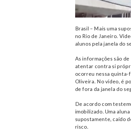
Brasil – Mais uma supo
no Rio de Janeiro. Víd
alunos pela janela do 
As informações são de 
atentar contra si própr
ocorreu nessa quinta-f
Oliveira. No vídeo, é p
de fora da janela do s
De acordo com testemun
imobilizado. Uma aluna 
supostamente, caído do
risco.