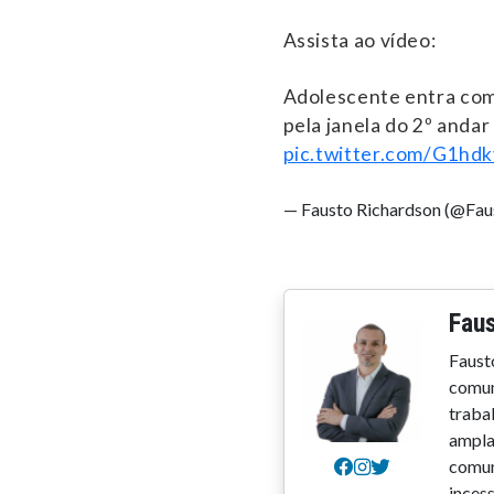
Assista ao vídeo:
Adolescente entra com
pela janela do 2º andar 
pic.twitter.com/G1hd
— Fausto Richardson (@Fau
Faus
Faust
comun
trabal
ampla
comun
inces