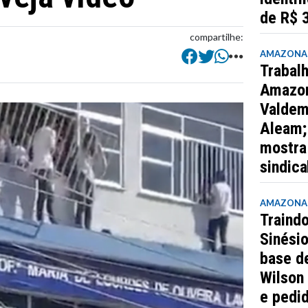
de R$ 
compartilhe:
AMAZONA
Trabal
Amazo
Valdem
Aleam;
mostra
sindic
AMAZONA
Traindo
Sinési
base d
Wilson
e pedi