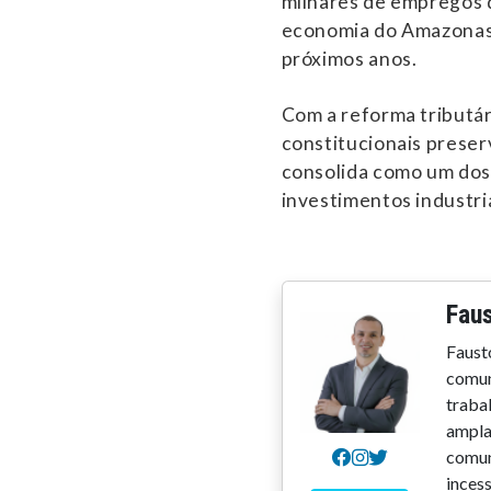
milhares de empregos 
economia do Amazonas 
próximos anos.
Com a reforma tributá
constitucionais prese
consolida como um dos 
investimentos industria
Faus
Faust
comun
trabal
ampla
comun
inces