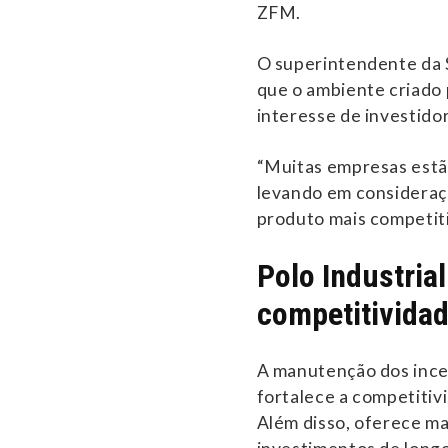
ZFM.
O superintendente da
que o ambiente criado 
interesse de investido
“Muitas empresas estão
levando em consideraçã
produto mais competiti
Polo Industria
competitivida
A manutenção dos ince
fortalece a competitiv
Além disso, oferece ma