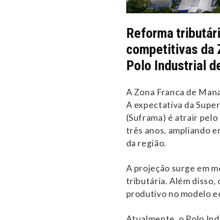
Reforma tributár
competitivas da
Polo Industrial 
A Zona Franca de Mana
A expectativa da Supe
(Suframa) é atrair pel
três anos, ampliando e
da região.
A projeção surge em me
tributária. Além disso,
produtivo no modelo e
Atualmente, o Polo Ind