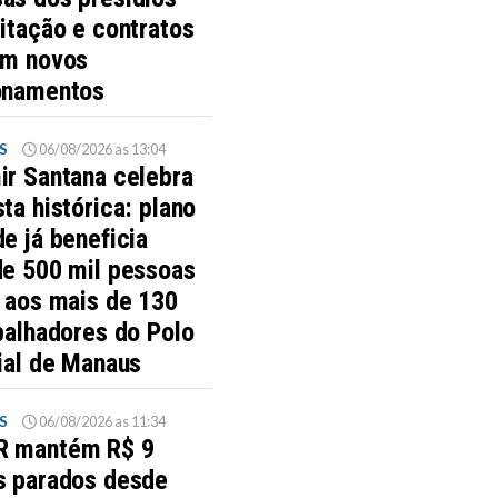
itação e contratos
am novos
onamentos
S
06/08/2026 as 13:04
ir Santana celebra
ta histórica: plano
e já beneficia
de 500 mil pessoas
s aos mais de 130
balhadores do Polo
ial de Manaus
S
06/08/2026 as 11:34
 mantém R$ 9
s parados desde