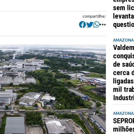
sem lic
levant
compartilhe:
questi
AMAZONA
Valdem
conquis
de saúd
cerca 
ligada
mil tra
Industr
AMAZONA
SEPROR
milhõe