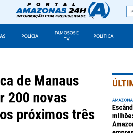
FAMOSOS E
AS
POLÍCIA
POLÍTICA
TV
nca de Manaus
ÚLTI
ir 200 novas
AMAZONA
Escând
nos próximos três
milhõe
Amazo
empres