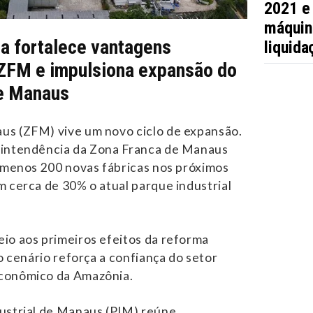
2021 e
máquin
ia fortalece vantagens
liquida
 ZFM e impulsiona expansão do
de Manaus
us (ZFM) vive um novo ciclo de expansão.
rintendência da Zona Franca de Manaus
o menos 200 novas fábricas nos próximos
m cerca de 30% o atual parque industrial
io aos primeiros efeitos da reforma
 o cenário reforça a confiança do setor
conômico da Amazônia.
ustrial de Manaus (PIM) reúne