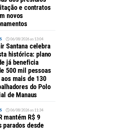
itação e contratos
am novos
onamentos
S
06/08/2026 as 13:04
ir Santana celebra
ta histórica: plano
e já beneficia
de 500 mil pessoas
s aos mais de 130
balhadores do Polo
ial de Manaus
S
06/08/2026 as 11:34
 mantém R$ 9
s parados desde