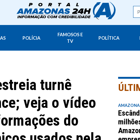
FAMOSOS E
AS
POLÍCIA
POLÍTICA
TV
streia turnê
ÚLTI
ce; veja o vídeo
AMAZONA
Escând
formações do
milhõe
Amazo
nicos usados pela
empres