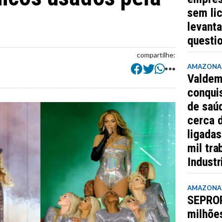
sem lic
levant
questi
compartilhe:
AMAZONA
Valdem
conquis
de saúd
cerca 
ligada
mil tra
Industr
AMAZONA
SEPROR
milhõe