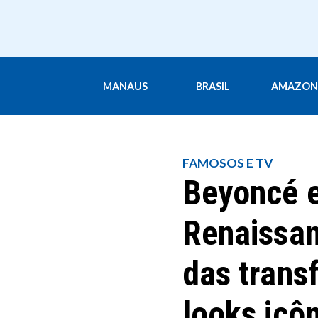
MANAUS
BRASIL
AMAZON
FAMOSOS E TV
Beyoncé e
Renaissan
das trans
looks icô