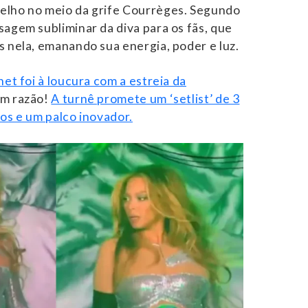
elho no meio da grife Courrèges. Segundo
sagem subliminar da diva para os fãs, que
s nela, emanando sua energia, poder e luz.
net foi à loucura com a estreia da
om razão!
A turnê promete um ‘setlist’ de 3
sos e um palco inovador.