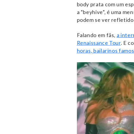
body prata com um esp
a “beyhive”, é uma men
podem se ver refletido
Falando em fãs,
a inter
Renaissance Tour
. E c
horas, bailarinos famo