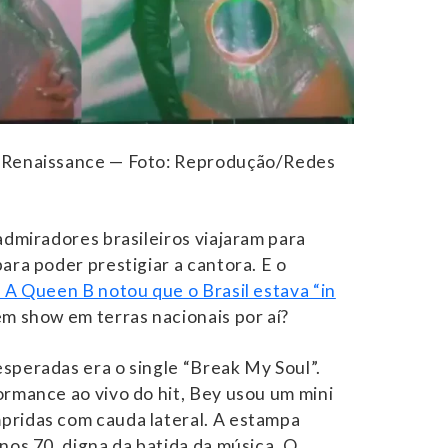
 Renaissance — Foto: Reprodução/Redes
admiradores brasileiros viajaram para
ara poder prestigiar a cantora. E o
. A Queen B notou que o Brasil estava “in
m show em terras nacionais por aí?
speradas era o single “Break My Soul”.
ormance ao vivo do hit, Bey usou um mini
pridas com cauda lateral. A estampa
nos 70, digna da batida da música. O